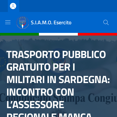
Salta al contenuto principale
Skip to footer content
S.I.A.M.O. Esercito
TRASPORTO PUBBLICO
GRATUITO PER I
MILITARI IN SARDEGNA:
INCONTRO CON
L’ASSESSORE
REGIONALE MANCA