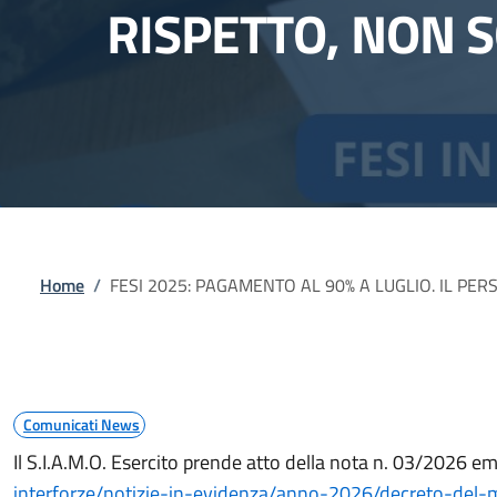
RISPETTO, NON 
Briciole di pane
Home
/
FESI 2025: PAGAMENTO AL 90% A LUGLIO. IL PE
Comunicati News
Il S.I.A.M.O. Esercito prende atto della nota n. 03/2026 e
interforze/notizie-in-evidenza/anno-2026/decreto-del-m