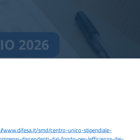
://www.difesa.it/smd/centro-unico-stipendiale-
ompensi-discendenti-dal-fondo-per-lefficienza-dei-