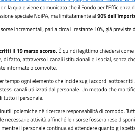
on la quale viene comunicato che il Fondo per l'Efficienza dei
issione speciale NoiPA, ma limitatamente al
90% dell'import
orse incrementali, pari a circa il restante 10%, già previste 
ritti il 19 marzo scorso.
È quindi legittimo chiedersi come 
, di fatto, attraverso i canali istituzionali e i social, senza 
nte informate o coinvolte.
 per tempo ogni elemento che incide sugli accordi sottoscrit
tessi canali utilizzati dal personale. Un metodo che mortifica
i tutto il personale.
utili polemiche né ricercare responsabilità di comodo. Tu
essarie attività affinché le risorse fossero rese disponibili n
a, mentre il personale continua ad attendere quanto gli spett