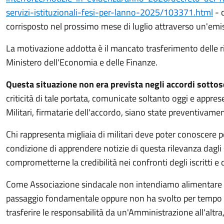
servizi-istituzionali-fesi-per-lanno-2025/103371.html
- c
corrisposto nel prossimo mese di luglio attraverso un'em
La motivazione addotta è il mancato trasferimento delle ris
Ministero dell'Economia e delle Finanze.
Questa situazione non era prevista negli accordi sottosc
criticità di tale portata, comunicate soltanto oggi e apprese
Militari, firmatarie dell'accordo, siano state preventivame
Chi rappresenta migliaia di militari deve poter conoscere
condizione di apprendere notizie di questa rilevanza dagli s
comprometterne la credibilità nei confronti degli iscritti e d
Come Associazione sindacale non intendiamo alimentare in
passaggio fondamentale oppure non ha svolto per tempo le nec
trasferire le responsabilità da un'Amministrazione all'altr