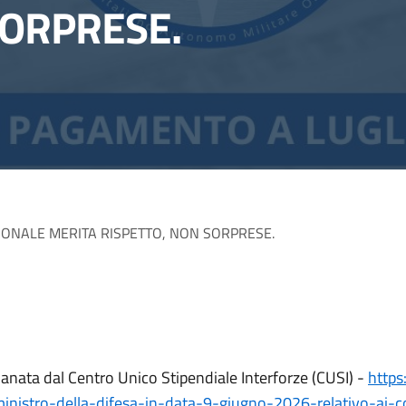
SORPRESE.
RSONALE MERITA RISPETTO, NON SORPRESE.
manata dal Centro Unico Stipendiale Interforze (CUSI) -
https
inistro-della-difesa-in-data-9-giugno-2026-relativo-ai-c