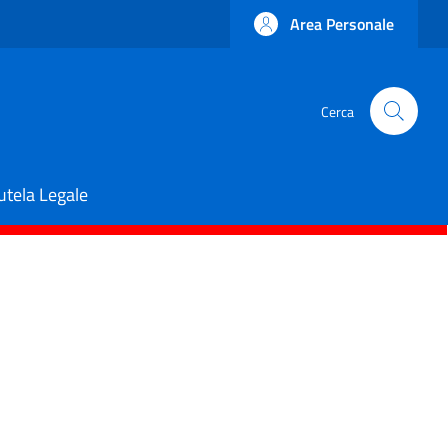
Area Personale
Cerca
utela Legale