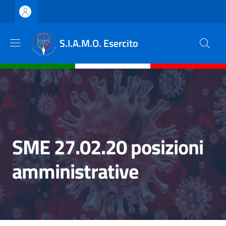
Salta al contenuto principale
Skip to footer content
S.I.A.M.O. Esercito
SME 27.02.20 posizioni
amministrative