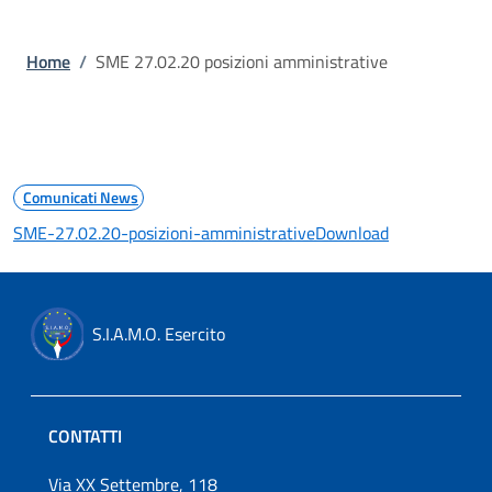
Briciole di pane
Home
/
SME 27.02.20 posizioni amministrative
Comunicati News
SME-27.02.20-posizioni-amministrative
Download
S.I.A.M.O. Esercito
CONTATTI
Via XX Settembre, 118