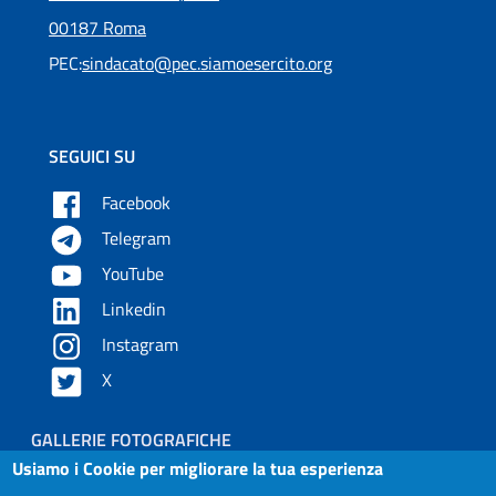
00187 Roma
PEC:
sindacato@pec.siamoesercito.org
SEGUICI SU
Facebook
Telegram
YouTube
Linkedin
Instagram
X
Piè di pagina
GALLERIE FOTOGRAFICHE
Usiamo i Cookie per migliorare la tua esperienza