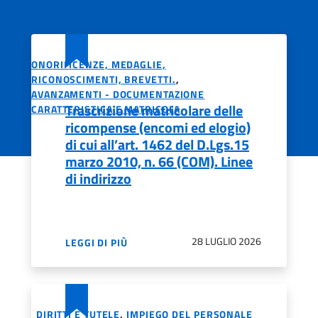
ONORIFICENZE, MEDAGLIE,
RICONOSCIMENTI, BREVETTI.
,
AVANZAMENTI - DOCUMENTAZIONE
Trascrizione matricolare delle
CARATTERISTICA E MATRICOLA
ricompense (encomi ed elogio)
di cui all’art. 1462 del D.Lgs.15
marzo 2010, n. 66 (COM). Linee
di indirizzo
28 LUGLIO 2026
LEGGI DI PIÙ
DIRITTI E TUTELE
,
IMPIEGO DEL PERSONALE