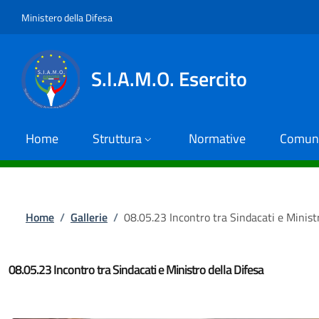
Salta al contenuto principale
Skip to footer content
Ministero della Difesa
S.I.A.M.O. Esercito
Home
Struttura
Normative
Comuni
Briciole di pane
Home
/
Gallerie
/
08.05.23 Incontro tra Sindacati e Ministr
08.05.23 Incontro tra Sindacati e Ministro della Difesa