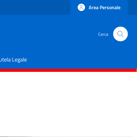
Area Personale
Cerca
utela Legale