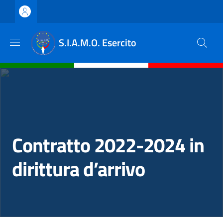
Salta al contenuto principale
Skip to footer content
S.I.A.M.O. Esercito
Contratto 2022-2024 in
dirittura d’arrivo