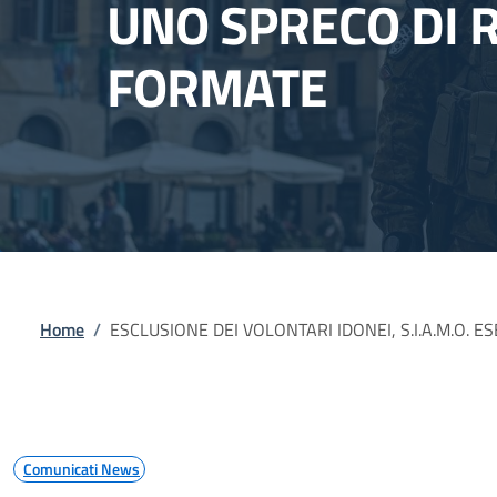
UNO SPRECO DI 
FORMATE
Briciole di pane
Home
/
ESCLUSIONE DEI VOLONTARI IDONEI, S.I.A.M.O. 
Comunicati News