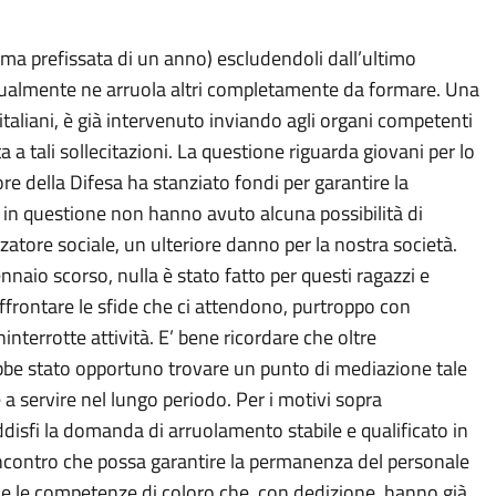
erma prefissata di un anno) escludendoli dall’ultimo
estualmente ne arruola altri completamente da formare. Una
 italiani, è già intervenuto inviando agli organi competenti
 a tali sollecitazioni. La questione riguarda giovani per lo
ore della Difesa ha stanziato fondi per garantire la
p1 in questione non hanno avuto alcuna possibilità di
atore sociale, un ulteriore danno per la nostra società.
naio scorso, nulla è stato fatto per questi ragazzi e
ffrontare le sfide che ci attendono, purtroppo con
nterrotte attività. E’ bene ricordare che oltre
ebbe stato opportuno trovare un punto di mediazione tale
 a servire nel lungo periodo. Per i motivi sopra
oddisfi la domanda di arruolamento stabile e qualificato in
 incontro che possa garantire la permanenza del personale
zi e le competenze di coloro che, con dedizione, hanno già