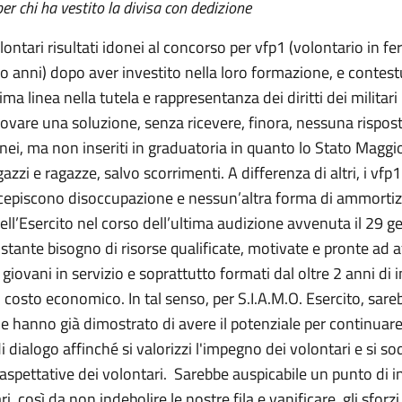
r chi ha vestito la divisa con dedizione
ntari risultati idonei al concorso per vfp1 (volontario in f
tro anni) dopo aver investito nella loro formazione, e cont
ma linea nella tutela e rappresentanza dei diritti dei militari
rovare una soluzione, senza ricevere, finora, nessuna risposta
donei, ma non inseriti in graduatoria in quanto lo Stato Maggi
azzi e ragazze, salvo scorrimenti. A differenza di altri, i vf
percepiscono disoccupazione e nessun’altra forma di ammortizz
l’Esercito nel corso dell’ultima audizione avvenuta il 29 gen
stante bisogno di risorse qualificate, motivate e pronte ad a
vani in servizio e soprattutto formati dal oltre 2 anni di ini
 costo economico. In tal senso, per S.I.A.M.O. Esercito, sar
he hanno già dimostrato di avere il potenziale per continuare
i dialogo affinché si valorizzi l'impegno dei volontari e si s
 aspettative dei volontari. Sarebbe auspicabile un punto di
, così da non indebolire le nostre fila e vanificare gli sfor