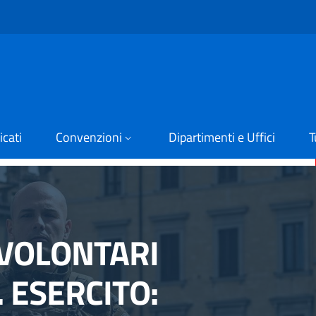
cati
Convenzioni
Dipartimenti e Uffici
T
 VOLONTARI
. ESERCITO: