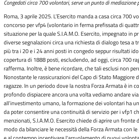
Congedati circa 700 volontari, serve un punto di mediazione pe
Roma, 3 aprile 2025. L’Esercito manda a casa circa 700 volo
concorso per vfp4 (volontario in ferma prefissata di quat
situazione per la quale S.I.A.M.O. Esercito, impegnato in pri
diverse segnalazioni circa una richiesta di dialogo tesa a t
più tra i 20 e i 24 anni posti in congedo seppur risultati i
copertura di 1888 posti, escludendo, ad oggi, circa 700 rag
rafferma. Inoltre, è bene ricordare, che tali esclusi non 
Nonostante le rassicurazioni del Capo di Stato Maggiore del
ragazze. In un periodo dove la nostra Forza Armata è in co
profondo dispiacere ancora una volta vediamo andare via gio
all’investimento umano, la formazione dei volontari ha un
da poter consentire una continuità di servizio per i vfp1 c
menzionati, S.I.A.M.O. Esercito chiede di aprire un fronte d
modo da bilanciare le necessità della Forza Armata con le
e al contempo incentivare l'arruolamento di nuovi volontari