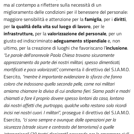
ma al contempo a riflettere sulla necessità di un
miglioramento delle condizioni per il benessere del personale:
maggiore sensibilità e attenzione per la
famiglia
, per i
diritti
,
per
la qualità della vita sul luogo di lavoro
, per le
infrastrutture,
per la
valorizzazione del personale
, per un
giusto ed indiscriminato
adeguamento stipendiale
e, non
ultimo, per la creazione di luoghi che favoriscano l’
inclusione
.
“Le parole dell’onorevole Paola Chiesa trovano sicuramente
apprezzamento da parte dei nostri militari, spesso dimenticati,
mortificati e poco valorizzati”,
commenta il direttivo del S.I.A.M.O.
Esercito,
“mentre è importante evidenziare lo sforzo che fanno
coloro che indossano quella seconda pelle, come noi militari
amiamo chiamare la divisa di cui andiamo fieri. Siamo padri e madri
chiamati a fare il proprio dovere spesso lontani da casa, lontano
dai nostri affetti che, purtroppo, qualche volta restano solo ricordi
incisi nei nostri cuori. I militari”
, prosegue il direttivo del S.I.A.M.O.
Esercito,
“ci sono sempre e ovunque: dalle operazioni per la
sicurezza (strade sicure e contrasto del terrorismo) a quelle