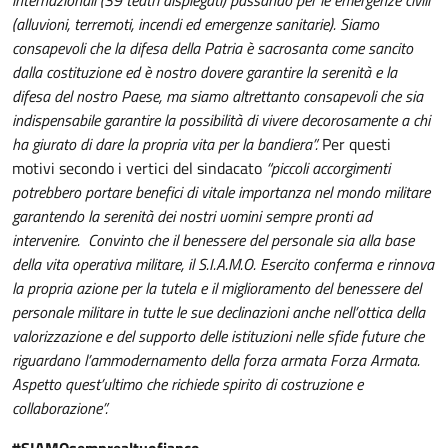
internazionali (39 teatri dispiegati) passando per le emergenze civili
(alluvioni, terremoti, incendi ed emergenze sanitarie). Siamo
consapevoli che la difesa della Patria è sacrosanta come sancito
dalla costituzione ed è nostro dovere garantire la serenità e la
difesa del nostro Paese, ma siamo altrettanto consapevoli che sia
indispensabile garantire la possibilità di vivere decorosamente a chi
ha giurato di dare la propria vita per la bandiera”.
Per questi
motivi secondo i vertici del sindacato
“piccoli accorgimenti
potrebbero portare benefici di vitale importanza nel mondo militare
garantendo la serenità dei nostri uomini sempre pronti ad
intervenire. Convinto che il benessere del personale sia alla base
della vita operativa militare, il S.I.A.M.O. Esercito conferma e rinnova
la propria azione per la tutela e il miglioramento del benessere del
personale militare in tutte le sue declinazioni anche nell’ottica della
valorizzazione e del supporto delle istituzioni nelle sfide future che
riguardano l’ammodernamento della forza armata Forza Armata.
Aspetto quest’ultimo che richiede spirito di costruzione e
collaborazione”.