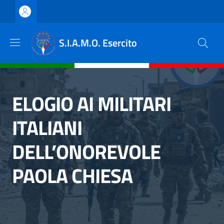
Salta al contenuto principale
Skip to footer content
S.I.A.M.O. Esercito
ELOGIO AI MILITARI
ITALIANI
DELL’ONOREVOLE
PAOLA CHIESA