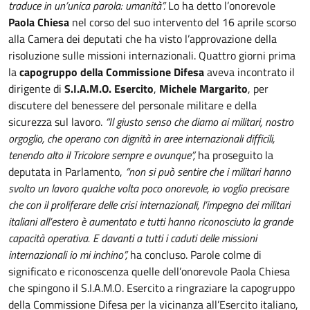
traduce in un’unica parola: umanità”.
Lo ha detto l’onorevole
Paola Chiesa
nel corso del suo intervento del 16 aprile scorso
alla Camera dei deputati che ha visto l’approvazione della
risoluzione sulle missioni internazionali. Quattro giorni prima
la
capogruppo della Commissione Difesa
aveva incontrato il
dirigente di
S.I.A.M.O. Esercito
,
Michele Margarito
, per
discutere del benessere del personale militare e della
sicurezza sul lavoro.
“Il giusto senso che diamo ai militari, nostro
orgoglio, che operano con dignità in aree internazionali difficili,
tenendo alto il Tricolore sempre e ovunque”,
ha proseguito la
deputata in Parlamento,
“non si può sentire che i militari hanno
svolto un lavoro qualche volta poco onorevole, io voglio precisare
che con il proliferare delle crisi internazionali, l’impegno dei militari
italiani all’estero è aumentato e tutti hanno riconosciuto la grande
capacità operativa. E davanti a tutti i caduti delle missioni
internazionali io mi inchino”,
ha concluso. Parole colme di
significato e riconoscenza quelle dell’onorevole Paola Chiesa
che spingono il S.I.A.M.O. Esercito a ringraziare la capogruppo
della Commissione Difesa per la vicinanza all’Esercito italiano,