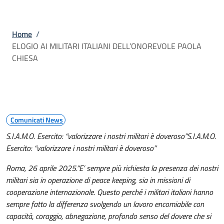
Briciole di pane
Home
/
ELOGIO AI MILITARI ITALIANI DELL’ONOREVOLE PAOLA
CHIESA
Comunicati News
S.I.A.M.O. Esercito: “valorizzare i nostri militari è doveroso”
S.I.A.M.O.
Esercito: “valorizzare i nostri militari è doveroso”
Roma, 26 aprile 2025.
“E’ sempre più richiesta la presenza dei nostri
militari sia in operazione di peace keeping, sia in missioni di
cooperazione internazionale. Questo perché i militari italiani hanno
sempre fatto la differenza svolgendo un lavoro encomiabile con
capacità, coraggio, abnegazione, profondo senso del dovere che si