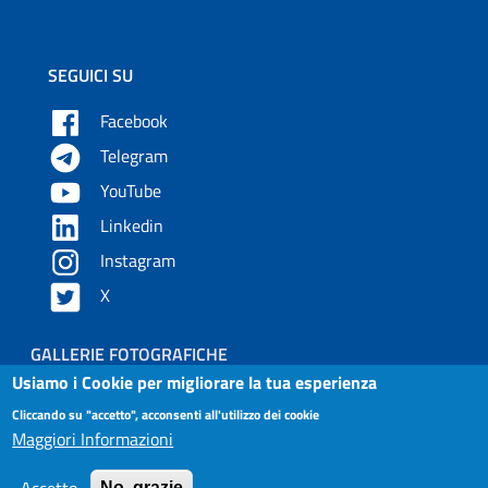
SEGUICI SU
Facebook
Telegram
YouTube
Linkedin
Instagram
X
Piè di pagina
GALLERIE FOTOGRAFICHE
Usiamo i Cookie per migliorare la tua esperienza
Useful links section
Small prints
Cliccando su "accetto", acconsenti all'utilizzo dei cookie
Maggiori Informazioni
Contatti
Privacy e Cookies Policy
No, grazie