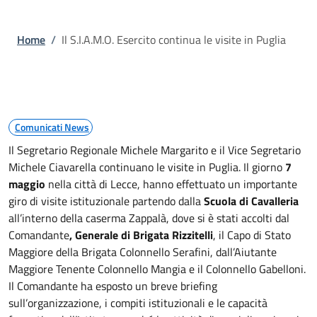
Briciole di pane
Home
/
Il S.I.A.M.O. Esercito continua le visite in Puglia
Comunicati News
Il Segretario Regionale Michele Margarito e il Vice Segretario
Michele Ciavarella continuano le visite in Puglia. Il giorno
7
maggio
nella città di Lecce, hanno effettuato un importante
giro di visite istituzionale partendo dalla
Scuola di Cavalleria
all’interno della caserma Zappalà, dove si è stati accolti dal
Comandante
, Generale di Brigata Rizzitelli
, il Capo di Stato
Maggiore della Brigata Colonnello Serafini, dall’Aiutante
Maggiore Tenente Colonnello Mangia e il Colonnello Gabelloni.
Il Comandante ha esposto un breve briefing
sull’organizzazione, i compiti istituzionali e le capacità