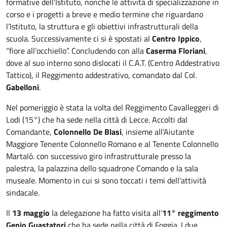
formative dell’Istituto, nonché le attività di specializzazione in
corso e i progetti a breve e medio termine che riguardano
l’Istituto, la struttura e gli obiettivi infrastrutturali della
scuola. Successivamente ci si è spostati al
Centro Ippico
,
“fiore all’occhiello”. Concludendo con alla
Caserma Floriani
,
dove al suo interno sono dislocati il C.A.T. (Centro Addestrativo
Tattico), il Reggimento addestrativo, comandato dal Col.
Gabelloni
.
Nel pomeriggio è stata la volta del Reggimento Cavalleggeri di
Lodi (15°) che ha sede nella città di Lecce. Accolti dal
Comandante,
Colonnello De Blasi
, insieme all’Aiutante
Maggiore Tenente Colonnello Romano e al Tenente Colonnello
Martalò. con successivo giro infrastrutturale presso la
palestra, la palazzina dello squadrone Comando e la sala
museale. Momento in cui si sono toccati i temi dell'attività
sindacale.
Il
13 maggio
la delegazione ha fatto visita all’
11° reggimento
Genio Guastatori
che ha sede nella città di Foggia. I due