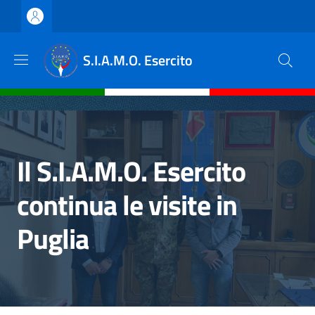
Salta al contenuto principale
Skip to footer content
S.I.A.M.O. Esercito
Il S.I.A.M.O. Esercito
continua le visite in
Puglia