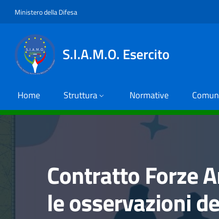
Salta al contenuto principale
Skip to footer content
Ministero della Difesa
S.I.A.M.O. Esercito
Home
Struttura
Normative
Comuni
Contratto Forze A
le osservazioni de