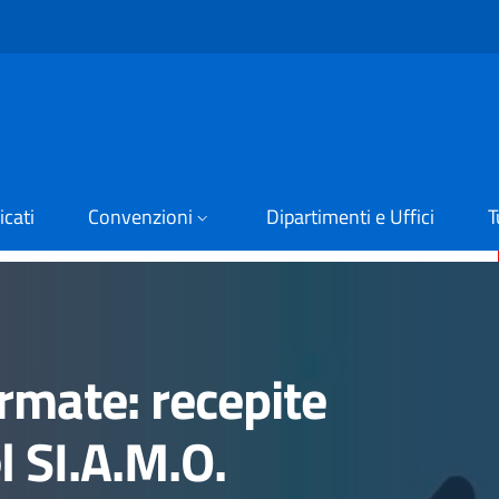
cati
Convenzioni
Dipartimenti e Uffici
T
rmate: recepite
l SI.A.M.O.