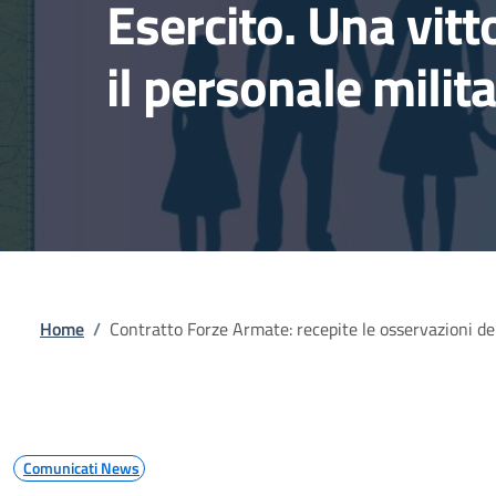
Esercito. Una vitt
il personale milita
Briciole di pane
Home
/
Contratto Forze Armate: recepite le osservazioni del 
Comunicati News