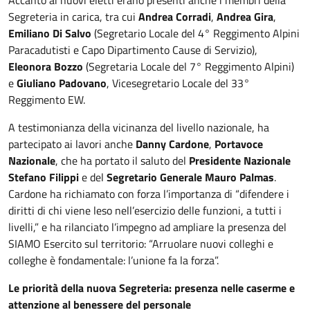
Accanto ai nuovi eletti erano presenti anche i membri della
Segreteria in carica, tra cui
Andrea Corradi
,
Andrea Gira
,
Emiliano Di Salvo
(Segretario Locale del 4° Reggimento Alpini
Paracadutisti e Capo Dipartimento Cause di Servizio),
Eleonora Bozzo
(Segretaria Locale del 7° Reggimento Alpini)
e
Giuliano Padovano
, Vicesegretario Locale del 33°
Reggimento EW.
A testimonianza della vicinanza del livello nazionale, ha
partecipato ai lavori anche
Danny Cardone
,
Portavoce
Nazionale
, che ha portato il saluto del
Presidente Nazionale
Stefano Filippi
e del
Segretario Generale Mauro Palmas
.
Cardone ha richiamato con forza l’importanza di “difendere i
diritti di chi viene leso nell’esercizio delle funzioni, a tutti i
livelli,” e ha rilanciato l’impegno ad ampliare la presenza del
SIAMO Esercito sul territorio: “Arruolare nuovi colleghi e
colleghe è fondamentale: l’unione fa la forza”.
Le priorità della nuova Segreteria: presenza nelle caserme e
attenzione al benessere del personale