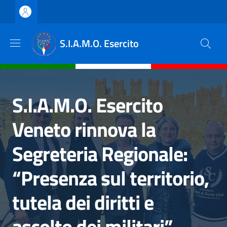
Salta al contenuto principale
Skip to footer content
S.I.A.M.O. Esercito
S.I.A.M.O. Esercito
Veneto rinnova la
Segreteria Regionale:
“Presenza sul territorio,
tutela dei diritti e
ascolto dei militari”