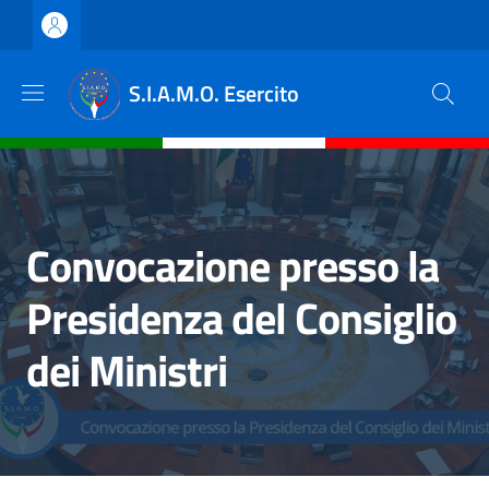
Salta al contenuto principale
Skip to footer content
S.I.A.M.O. Esercito
Convocazione presso la
Presidenza del Consiglio
dei Ministri