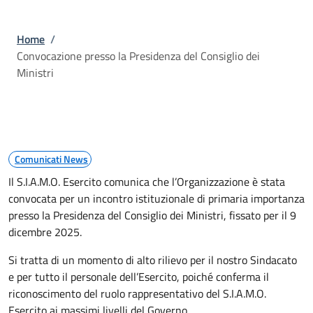
Briciole di pane
Home
/
Convocazione presso la Presidenza del Consiglio dei
Ministri
Comunicati News
Il S.I.A.M.O. Esercito comunica che l’Organizzazione è stata
convocata per un incontro istituzionale di primaria importanza
presso la Presidenza del Consiglio dei Ministri, fissato per il 9
dicembre 2025.
Si tratta di un momento di alto rilievo per il nostro Sindacato
e per tutto il personale dell’Esercito, poiché conferma il
riconoscimento del ruolo rappresentativo del S.I.A.M.O.
Esercito ai massimi livelli del Governo.