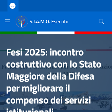
Salta al contenuto principale
Skip to footer content
S.I.A.M.O. Esercito
Fesi 2025: incontro
costruttivo con lo Stato
Maggiore della Difesa
per migliorare il
compenso dei servizi
istituzionali