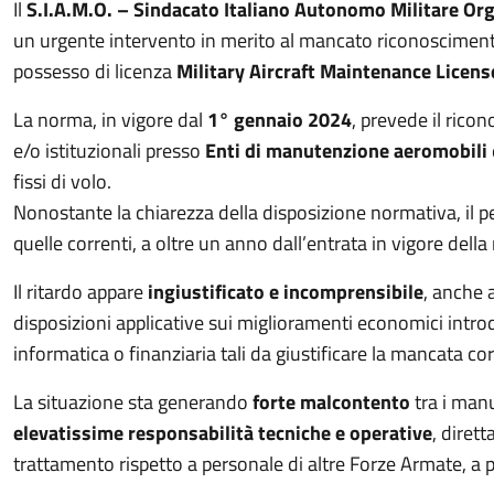
Il
S.I.A.M.O. – Sindacato Italiano Autonomo Militare Org
un urgente intervento in merito al mancato riconoscimento 
possesso di licenza
Military Aircraft Maintenance Licen
La norma, in vigore dal
1° gennaio 2024
, prevede il rico
e/o istituzionali presso
Enti di manutenzione aeromobili
fissi di volo.
Nonostante la chiarezza della disposizione normativa, il pe
quelle correnti, a oltre un anno dall’entrata in vigore della
Il ritardo appare
ingiustificato e incomprensibile
, anche a
disposizioni applicative sui miglioramenti economici intr
informatica o finanziaria tali da giustificare la mancata co
La situazione sta generando
forte malcontento
tra i manu
elevatissime responsabilità tecniche e operative
, diret
trattamento rispetto a personale di altre Forze Armate, a pa