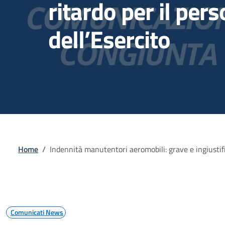
ritardo per il per
dell’Esercito
Briciole di pane
Home
/
Indennità manutentori aeromobili: grave e ingiustific
Comunicati News