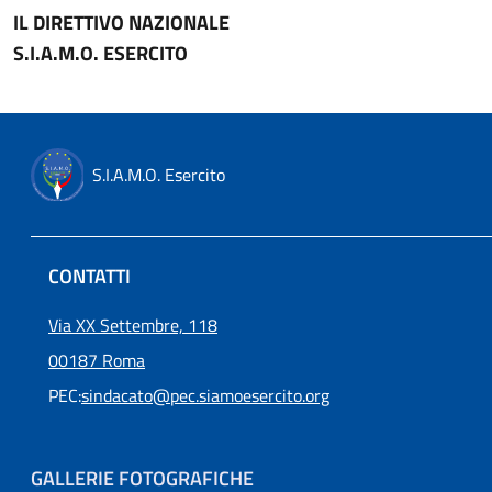
IL DIRETTIVO NAZIONALE
S.I.A.M.O. ESERCITO
S.I.A.M.O. Esercito
CONTATTI
Via XX Settembre, 118
00187 Roma
PEC:
sindacato@pec.siamoesercito.org
Piè di pagina
GALLERIE FOTOGRAFICHE