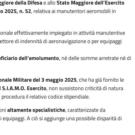
giore della Difesa
e allo
Stato Maggiore dell’Esercito
zo 2025, n. 52
, relativa ai manutentori aeromobili in
rsonale effettivamente impiegato in attività manutentive
cettore di indennità di aeronavigazione o per equipaggi
eficiario dell’emolumento
, né delle somme arretrate né di
sonale Militare del 3 maggio 2025
, che ha già fornito le
l
S.I.A.M.O. Esercito
, non sussistono criticità di natura
 procedura il relativo codice stipendiale.
ioni
altamente specialistiche
, caratterizzate da
i equipaggi. A ciò si aggiunge una possibile disparità di