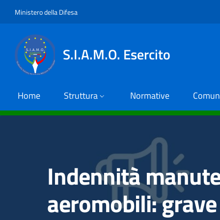
Salta al contenuto principale
Skip to footer content
Ministero della Difesa
S.I.A.M.O. Esercito
Home
Struttura
Normative
Comuni
Indennità manute
aeromobili: grave 