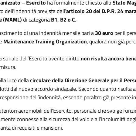
anizzato – Esercito
ha formalmente chiesto allo
Stato Mag
dell’indennità prevista dall’
articolo 20 del D.P.R. 24 mar
se (MAML)
di categoria
B1, B2 o C
.
noscimento di una indennità mensile pari a
30 euro
per il pe
e
Maintenance Training Organization
, qualora non già per
rsonale dell’Esercito avente diritto
non risulta ancora ben
 misura.
lla luce della
circolare della Direzione Generale per il Per
odotti dal nuovo accordo sindacale. Secondo quanto risulta a
rresponsione dell’indennità, essendo peraltro già presente in
tentori aeromobili dell’Esercito, personale che svolge funz
tamente connesse alla sicurezza del volo e all’incolumità degl
rità di requisiti e mansioni.