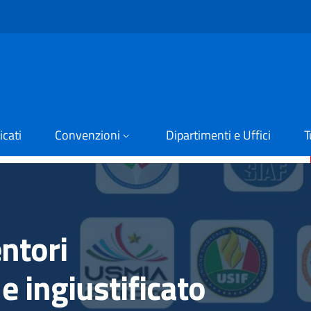
cati
Convenzioni
Dipartimenti e Uffici
T
ntori
e ingiustificato