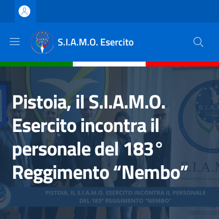
Salta al contenuto principale
Skip to footer content
S.I.A.M.O. Esercito
Pistoia, il S.I.A.M.O.
Esercito incontra il
personale del 183°
Reggimento “Nembo”