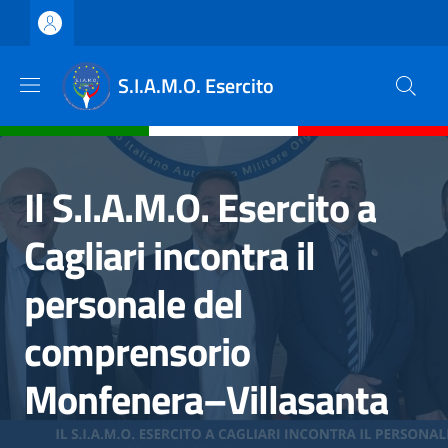
Salta al contenuto principale
Skip to footer content
S.I.A.M.O. Esercito
Il S.I.A.M.O. Esercito a
Cagliari incontra il
personale del
comprensorio
Monfenera–Villasanta