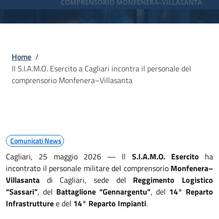
Briciole di pane
Home
/
Il S.I.A.M.O. Esercito a Cagliari incontra il personale del
comprensorio Monfenera–Villasanta
Comunicati News
Cagliari, 25 maggio 2026 — Il
S.I.A.M.O. Esercito
ha
incontrato il personale militare del comprensorio
Monfenera–
Villasanta
di Cagliari, sede del
Reggimento Logistico
“Sassari”
, del
Battaglione “Gennargentu”
, del
14° Reparto
Infrastrutture
e del
14° Reparto Impianti
.