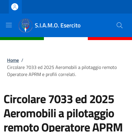
Salta al contenuto principale
Skip to footer content
S.I.A.M.O. Esercito
Briciole di pane
Home
/
Circolare 7033 ed 2025 Aeromobili a pilotaggio remoto
Operatore APRM e profili correlati.
Circolare 7033 ed 2025
Aeromobili a pilotaggio
remoto Operatore APRM