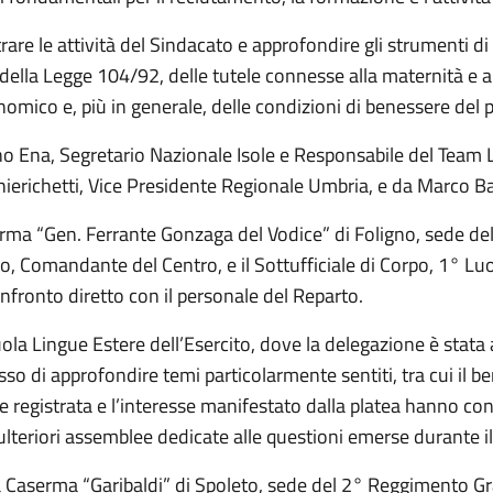
 le attività del Sindacato e approfondire gli strumenti di tu
 della Legge 104/92, delle tutele connesse alla maternità e al
onomico e, più in generale, delle condizioni di benessere del 
no Ena, Segretario Nazionale Isole e Responsabile del Team L
erichetti, Vice Presidente Regionale Umbria, e da Marco Bar
rma “Gen. Ferrante Gonzaga del Vodice” di Foligno, sede del
o, Comandante del Centro, e il Sottufficiale di Corpo, 1° Lu
nfronto diretto con il personale del Reparto.
cuola Lingue Estere dell’Esercito, dove la delegazione è stat
so di approfondire temi particolarmente sentiti, tra cui il ben
e registrata e l’interesse manifestato dalla platea hanno co
ulteriori assemblee dedicate alle questioni emerse durante i
o la Caserma “Garibaldi” di Spoleto, sede del 2° Reggimento G