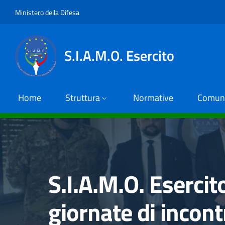
Salta al contenuto principale
Skip to footer content
Ministero della Difesa
S.I.A.M.O. Esercito
Home
Struttura
Normative
Comuni
S.I.A.M.O. Esercit
giornate di incontr