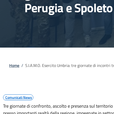
Perugia e Spoleto
Briciole di pane
Home
/
S.I.A.M.O. Esercito Umbria: tre giornate di incontri 
Comunicati News
Tre giornate di confronto, ascolto e presenza sul territorio
presso importanti realtà della regione, impegnate in settori