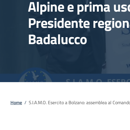
Alpine e prima us
Presidente region
Badalucco
Briciole di pane
Home
/
S.I.A.M.O. Esercito a Bolzano: assemblea al Comand