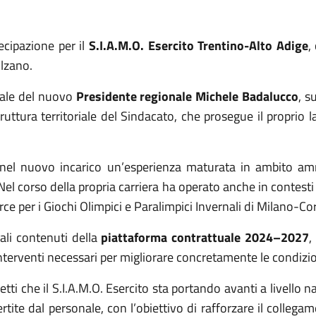
cipazione per il
S.I.A.M.O. Esercito Trentino-Alto Adige
,
lzano.
iale del nuovo
Presidente regionale Michele Badalucco
, s
ruttura territoriale del Sindacato, che prosegue il proprio 
ta nel nuovo incarico un’esperienza maturata in ambito am
. Nel corso della propria carriera ha operato anche in contesti 
rce per i Giochi Olimpici e Paralimpici Invernali di Milano-Co
pali contenuti della
piattaforma contrattuale 2024–2027
,
 interventi necessari per migliorare concretamente le condizion
etti che il S.I.A.M.O. Esercito sta portando avanti a livello 
tite dal personale, con l’obiettivo di rafforzare il collegame