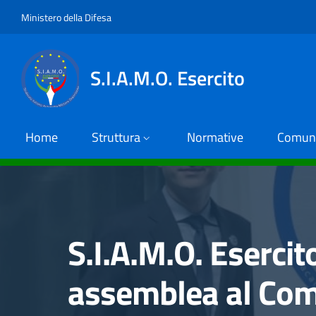
Salta al contenuto principale
Skip to footer content
Ministero della Difesa
S.I.A.M.O. Esercito
Home
Struttura
Normative
Comuni
S.I.A.M.O. Esercit
assemblea al Co