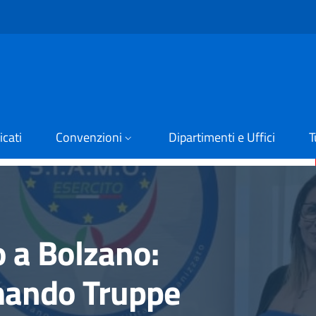
cati
Convenzioni
Dipartimenti e Uffici
T
o a Bolzano:
mando Truppe