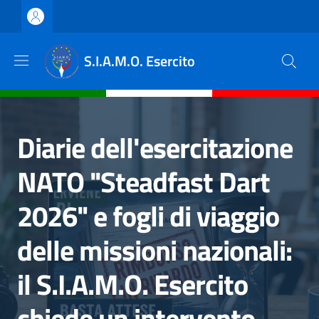
Salta al contenuto principale
Skip to footer content
S.I.A.M.O. Esercito
Diarie dell'esercitazione
NATO "Steadfast Dart
2026" e fogli di viaggio
delle missioni nazionali:
il S.I.A.M.O. Esercito
chiede un intervento