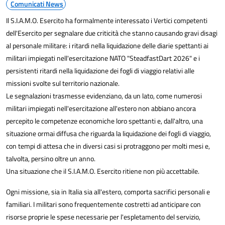
Comunicati News
Il S.I.A.M.O. Esercito ha formalmente interessato i Vertici competenti
dell'Esercito per segnalare due criticità che stanno causando gravi disagi
al personale militare: i ritardi nella liquidazione delle diarie spettanti ai
militari impiegati nell'esercitazione NATO "Steadfast
Dart 2026" e i
persistenti ritardi nella liquidazione dei fogli di viaggio relativi alle
missioni svolte sul territorio nazionale.
Le segnalazioni trasmesse evidenziano, da un lato, come numerosi
militari impiegati nell'esercitazione all'estero non abbiano ancora
percepito le competenze economiche loro spettanti e, dall'altro, una
situazione ormai diffusa che riguarda la liquidazione dei fogli di viaggio,
con tempi di attesa che in diversi casi si protraggono per molti mesi e,
talvolta, persino oltre un anno.
Una situazione che il S.I.A.M.O. Esercito ritiene non più accettabile.
Ogni missione, sia in Italia sia all'estero, comporta sacrifici personali e
familiari. I militari sono frequentemente costretti ad anticipare con
risorse proprie le spese necessarie per l'espletamento del servizio,