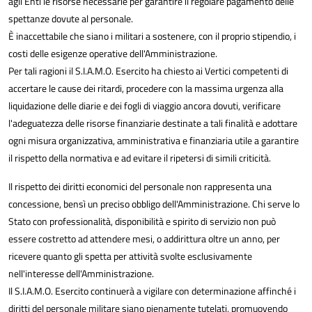
agli Enti le risorse necessarie per garantire il regolare pagamento delle
spettanze dovute al personale.
È inaccettabile che siano i militari a sostenere, con il proprio stipendio, i
costi delle esigenze operative dell'Amministrazione.
Per tali ragioni il S.I.A.M.O. Esercito ha chiesto ai Vertici competenti di
accertare le cause dei ritardi, procedere con la massima urgenza alla
liquidazione delle diarie e dei fogli di viaggio ancora dovuti, verificare
l'adeguatezza delle risorse finanziarie destinate a tali finalità e adottare
ogni misura organizzativa, amministrativa e finanziaria utile a garantire
il rispetto della normativa e ad evitare il ripetersi di simili criticità.
Il rispetto dei diritti economici del personale non rappresenta una
concessione, bensì un preciso obbligo dell'Amministrazione. Chi serve lo
Stato con professionalità, disponibilità e spirito di servizio non può
essere costretto ad attendere mesi, o addirittura oltre un anno, per
ricevere quanto gli spetta per attività svolte esclusivamente
nell'interesse dell'Amministrazione.
Il S.I.A.M.O. Esercito continuerà a vigilare con determinazione affinché i
diritti del personale militare siano pienamente tutelati, promuovendo