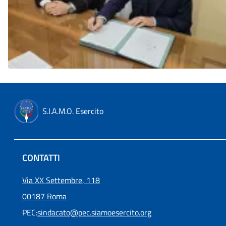
S.I.A.M.O. Esercito
CONTATTI
Via XX Settembre, 118
00187 Roma
PEC:
sindacato@pec.siamoesercito.org