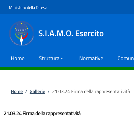
Salta al contenuto principale
Skip to footer content
Ministero della Difesa
S.I.A.M.O. Esercito
Home
Struttura
Normative
Comuni
Briciole di pane
Home
/
Gallerie
/
21.03.24 Firma della rappresentatività
21.03.24 Firma della rappresentatività