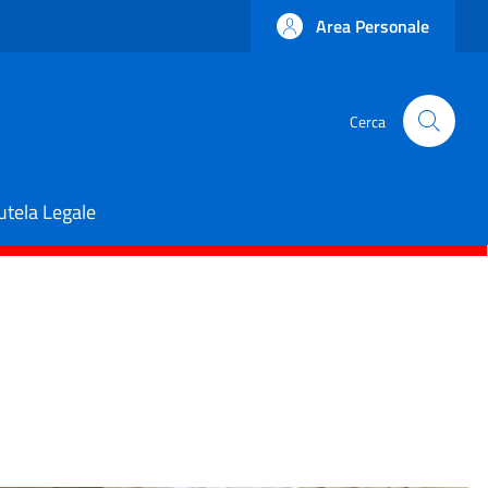
Area Personale
Cerca
utela Legale