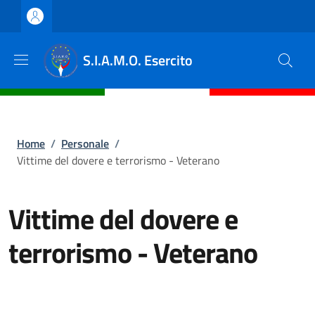
Salta al contenuto principale
Skip to footer content
S.I.A.M.O. Esercito
Briciole di pane
Home
/
Personale
/
Vittime del dovere e terrorismo - Veterano
Vittime del dovere e
terrorismo - Veterano