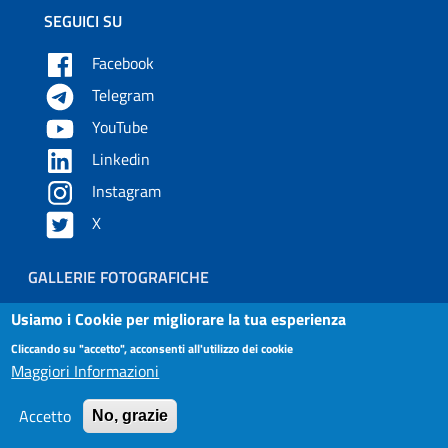
SEGUICI SU
Facebook
Telegram
YouTube
Linkedin
Instagram
X
Piè di pagina
GALLERIE FOTOGRAFICHE
Usiamo i Cookie per migliorare la tua esperienza
Useful links section
Small prints
Cliccando su "accetto", acconsenti all'utilizzo dei cookie
Contatti
Maggiori Informazioni
Privacy e Cookies Policy
Accetto
No, grazie