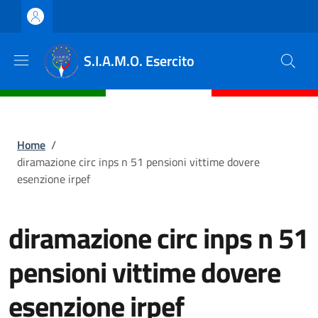
Salta al contenuto principale
Skip to footer content
S.I.A.M.O. Esercito
Briciole di pane
Home
/
diramazione circ inps n 51 pensioni vittime dovere
esenzione irpef
diramazione circ inps n 51
pensioni vittime dovere
esenzione irpef