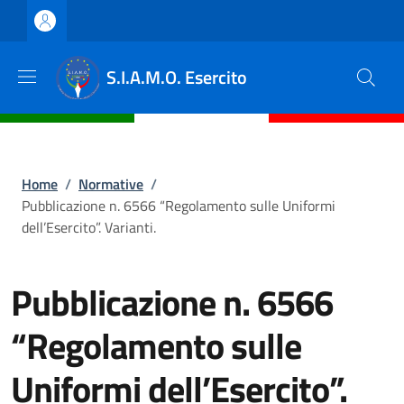
Salta al contenuto principale
Skip to footer content
S.I.A.M.O. Esercito
Briciole di pane
Home
/
Normative
/
Pubblicazione n. 6566 “Regolamento sulle Uniformi
dell’Esercito”. Varianti.
Pubblicazione n. 6566
“Regolamento sulle
Uniformi dell’Esercito”.