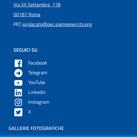
Via XX Settembre, 118
00187 Roma
PEC:
sindacato@pec.siamoesercito.org
SEGUICI SU
Facebook
Telegram
YouTube
Linkedin
Instagram
X
Piè di pagina
GALLERIE FOTOGRAFICHE