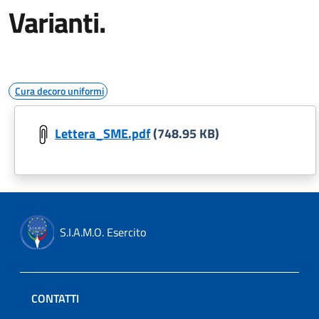
Varianti.
Cura decoro uniformi
Lettera_SME.pdf
(748.95 KB)
S.I.A.M.O. Esercito
CONTATTI