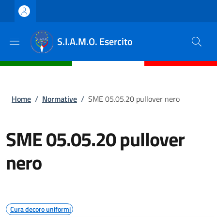
Salta al contenuto principale
Skip to footer content
S.I.A.M.O. Esercito
Briciole di pane
Home
/
Normative
/
SME 05.05.20 pullover nero
SME 05.05.20 pullover
nero
Cura decoro uniformi