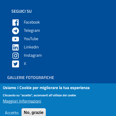
SEGUICI SU
Facebook
Telegram
YouTube
Linkedin
Instagram
X
Piè di pagina
GALLERIE FOTOGRAFICHE
Usiamo i Cookie per migliorare la tua esperienza
Useful links section
Small prints
Cliccando su "accetto", acconsenti all'utilizzo dei cookie
Contatti
Maggiori Informazioni
Privacy e Cookies Policy
Accetto
No, grazie