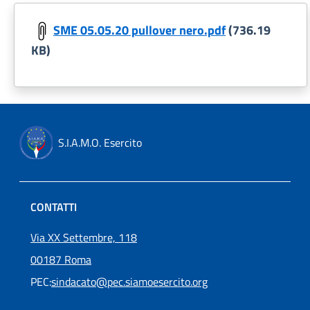
SME 05.05.20 pullover nero.pdf
(736.19
KB)
S.I.A.M.O. Esercito
CONTATTI
Via XX Settembre, 118
00187 Roma
PEC:
sindacato@pec.siamoesercito.org