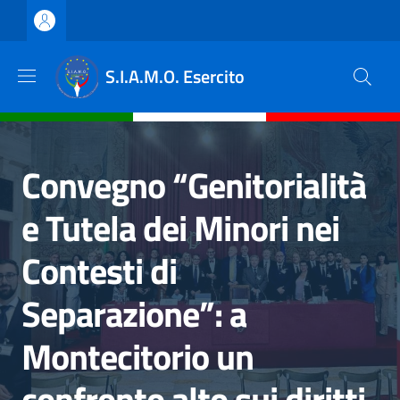
Salta al contenuto principale
Skip to footer content
S.I.A.M.O. Esercito
Convegno “Genitorialità
e Tutela dei Minori nei
Contesti di
Separazione”: a
Montecitorio un
confronto alto sui diritti