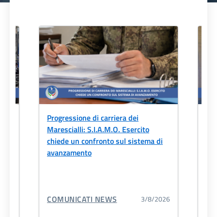
io
Progressione di carriera dei
S.I
Marescialli: S.I.A.M.O. Esercito
par
chiede un confronto sul sistema di
Ad
avanzamento
la
CATEGORIA CORRELATA:
CA
COMUNICATI NEWS
CO
2026
3/8/2026